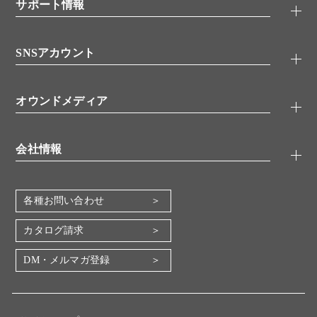
シグナル伝達
サポート情報
代理店
糖類／レクチン
技術情報
細胞培養／細胞工学
SNSアカウント
アプリケーションノート
分子生物
FAQ
抗体アッセイ
Twitter
書類ダウンロード
オウンドメディア
バイオメディカル(環境・食品)
YouTube
受託サービス
Lab.First
創薬研究ツール
会社情報
機器・消耗品
コスモ・バイオ 自社ラボ
企業情報
各種お問い合わせ
会社概要
地図・アクセス（本社）
カタログ請求
IR情報
DM・メルマガ登録
電子公告
関係会社
採用情報