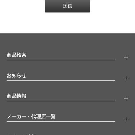
商品検索
抗体検索
お知らせ
タンパク質検索
化合物検索
キャンペーン
ELISA/ELISpot検索
商品情報
無料サンプル
品番検索
モニター募集
特集記事
一般検索
ウェビナー
（オンラインセミナー）
メーカー・代理店一覧
抗体
学会・展示スケジュール
生理活性物質
メーカー