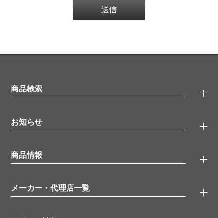
商品検索
抗体検索
お知らせ
タンパク質検索
化合物検索
キャンペーン
ELISA/ELISpot検索
商品情報
無料サンプル
品番検索
モニター募集
特集記事
一般検索
ウェビナー
（オンラインセミナー）
メーカー・代理店一覧
抗体
学会・展示スケジュール
生理活性物質
メーカー