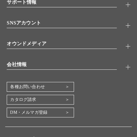
シグナル伝達
サポート情報
代理店
糖類／レクチン
技術情報
細胞培養／細胞工学
SNSアカウント
アプリケーションノート
分子生物
FAQ
抗体アッセイ
Twitter
書類ダウンロード
オウンドメディア
バイオメディカル(環境・食品)
YouTube
受託サービス
Lab.First
創薬研究ツール
会社情報
機器・消耗品
コスモ・バイオ 自社ラボ
企業情報
各種お問い合わせ
会社概要
地図・アクセス（本社）
カタログ請求
IR情報
DM・メルマガ登録
電子公告
関係会社
採用情報