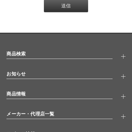
商品検索
抗体検索
お知らせ
タンパク質検索
化合物検索
キャンペーン
ELISA/ELISpot検索
商品情報
無料サンプル
品番検索
モニター募集
特集記事
一般検索
ウェビナー
（オンラインセミナー）
メーカー・代理店一覧
抗体
学会・展示スケジュール
生理活性物質
メーカー