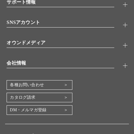
シグナル伝達
サポート情報
代理店
糖類／レクチン
技術情報
細胞培養／細胞工学
SNSアカウント
アプリケーションノート
分子生物
FAQ
抗体アッセイ
Twitter
書類ダウンロード
オウンドメディア
バイオメディカル(環境・食品)
YouTube
受託サービス
Lab.First
創薬研究ツール
会社情報
機器・消耗品
コスモ・バイオ 自社ラボ
企業情報
各種お問い合わせ
会社概要
地図・アクセス（本社）
カタログ請求
IR情報
DM・メルマガ登録
電子公告
関係会社
採用情報