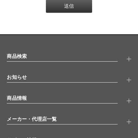
商品検索
抗体検索
お知らせ
タンパク質検索
化合物検索
キャンペーン
ELISA/ELISpot検索
商品情報
無料サンプル
品番検索
モニター募集
特集記事
一般検索
ウェビナー
（オンラインセミナー）
メーカー・代理店一覧
抗体
学会・展示スケジュール
生理活性物質
メーカー