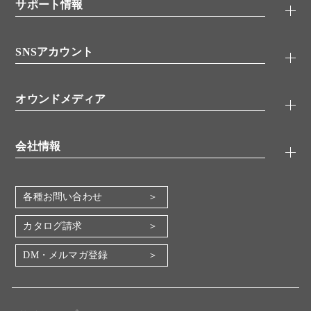
シグナル伝達
サポート情報
代理店
糖類／レクチン
技術情報
細胞培養／細胞工学
SNSアカウント
アプリケーションノート
分子生物
FAQ
抗体アッセイ
Twitter
書類ダウンロード
オウンドメディア
バイオメディカル(環境・食品)
YouTube
受託サービス
Lab.First
創薬研究ツール
会社情報
機器・消耗品
コスモ・バイオ 自社ラボ
企業情報
各種お問い合わせ
会社概要
地図・アクセス（本社）
カタログ請求
IR情報
DM・メルマガ登録
電子公告
関係会社
採用情報