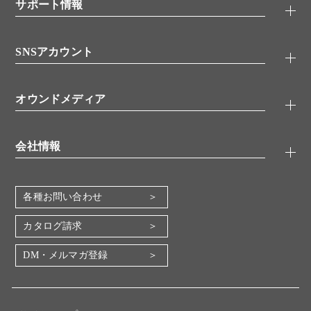
シグナル伝達
サポート情報
代理店
糖類／レクチン
技術情報
細胞培養／細胞工学
SNSアカウント
アプリケーションノート
分子生物
FAQ
抗体アッセイ
Twitter
書類ダウンロード
オウンドメディア
バイオメディカル(環境・食品)
YouTube
受託サービス
Lab.First
創薬研究ツール
会社情報
機器・消耗品
コスモ・バイオ 自社ラボ
企業情報
各種お問い合わせ
会社概要
地図・アクセス（本社）
カタログ請求
IR情報
DM・メルマガ登録
電子公告
関係会社
採用情報