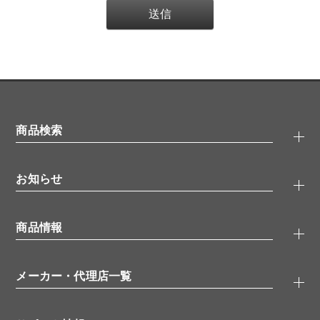
商品検索
抗体検索
お知らせ
タンパク質検索
化合物検索
キャンペーン
ELISA/ELISpot検索
商品情報
無料サンプル
品番検索
モニター募集
特集記事
一般検索
ウェビナー
（オンラインセミナー）
メーカー・代理店一覧
抗体
学会・展示スケジュール
生理活性物質
メーカー