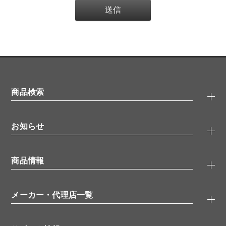
商品検索
抗体検索
お知らせ
タンパク質検索
化合物検索
キャンペーン
ELISA/ELISpot検索
商品情報
無料サンプル
品番検索
モニター募集
特集記事
一般検索
ウェビナー
（オンラインセミナー）
メーカー・代理店一覧
抗体
学会・展示スケジュール
生理活性物質
メーカー