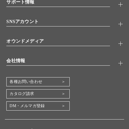
シグナル伝達
サポート情報
代理店
糖類／レクチン
技術情報
細胞培養／細胞工学
SNSアカウント
アプリケーションノート
分子生物
FAQ
抗体アッセイ
Twitter
書類ダウンロード
オウンドメディア
バイオメディカル(環境・食品)
YouTube
受託サービス
Lab.First
創薬研究ツール
会社情報
機器・消耗品
コスモ・バイオ 自社ラボ
企業情報
各種お問い合わせ
会社概要
地図・アクセス（本社）
カタログ請求
IR情報
DM・メルマガ登録
電子公告
関係会社
採用情報