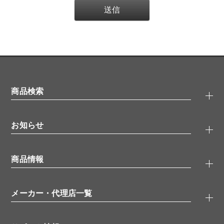
商品検索
抗体検索
お知らせ
タンパク質検索
化合物検索
キャンペーン
ELISA/ELISpot検索
商品情報
無料サンプル
品番検索
モニター募集
特集記事
一般検索
ウェビナー
（オンラインセミナー）
メーカー・代理店一覧
抗体
学会・展示スケジュール
生理活性物質
メーカー