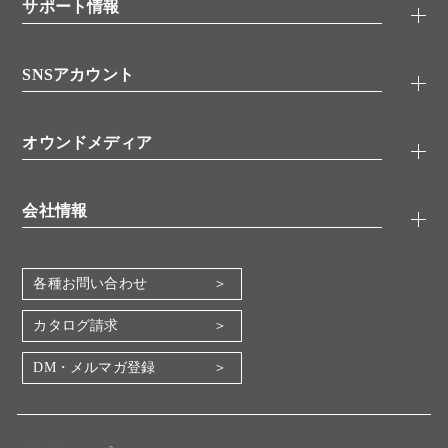
シグナル伝達
サポート情報
代理店
糖類／レクチン
技術情報
細胞培養／細胞工学
SNSアカウント
アプリケーションノート
分子生物
FAQ
抗体アッセイ
Twitter
書類ダウンロード
オウンドメディア
バイオメディカル(環境・食品)
YouTube
受託サービス
Lab.First
創薬研究ツール
会社情報
機器・消耗品
コスモ・バイオ 自社ラボ
企業情報
各種お問い合わせ
会社概要
地図・アクセス（本社）
カタログ請求
IR情報
DM・メルマガ登録
電子公告
関係会社
採用情報