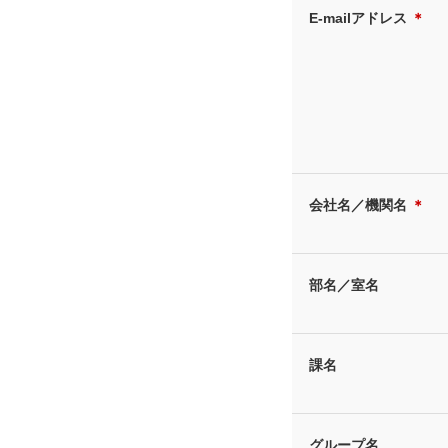
E-mailアドレス
＊
会社名／機関名
＊
部名／室名
課名
グループ名