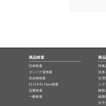
商品検索
商品
抗体検索
特集
タンパク質検索
抗体
化合物検索
生理
ELISA/ELISpot検索
シグ
品番検索
糖類
一般検索
細胞
分子