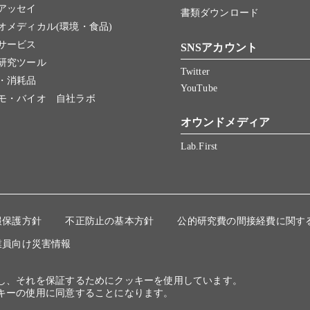
アッセイ
書類ダウンロード
オメディカル(環境・食品)
サービス
SNSアカウント
研究ツール
Twitter
・消耗品
YouTube
モ・バイオ 自社ラボ
オウンドメディア
Lab.First
報保護方針
不正防止の基本方針
公的研究費の間接経費に関す
業員向け災害情報
にし、それを保証するためにクッキーを使用しています。
キーの使用に同意することになります。