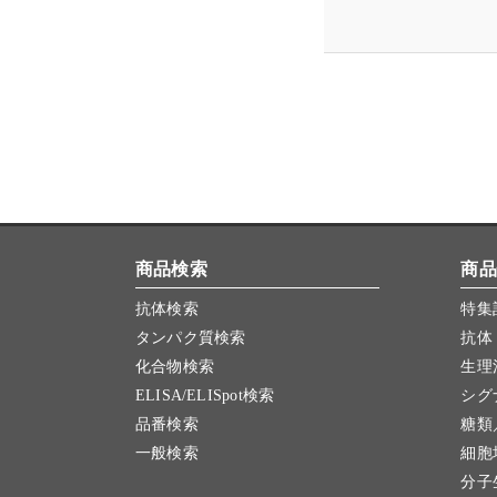
商品検索
商品
抗体検索
特集
タンパク質検索
抗体
化合物検索
生理
ELISA/ELISpot検索
シグ
品番検索
糖類
一般検索
細胞
分子