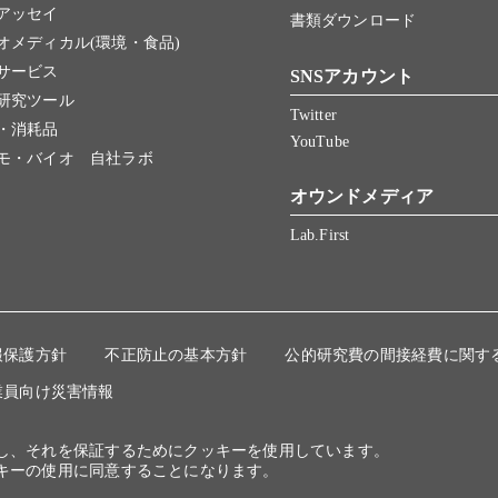
アッセイ
書類ダウンロード
オメディカル(環境・食品)
サービス
SNSアカウント
研究ツール
Twitter
・消耗品
YouTube
モ・バイオ 自社ラボ
オウンドメディア
Lab.First
報保護方針
不正防止の基本方針
公的研究費の間接経費に関す
業員向け災害情報
にし、それを保証するためにクッキーを使用しています。
キーの使用に同意することになります。