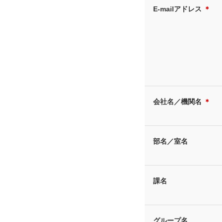
E-mailアドレス
＊
会社名／機関名
＊
部名／室名
課名
グループ名