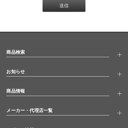
商品検索
抗体検索
お知らせ
タンパク質検索
化合物検索
キャンペーン
ELISA/ELISpot検索
商品情報
無料サンプル
品番検索
モニター募集
特集記事
一般検索
ウェビナー
（オンラインセミナー）
メーカー・代理店一覧
抗体
学会・展示スケジュール
生理活性物質
メーカー