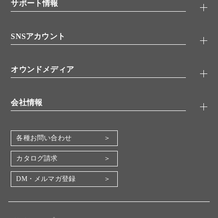
シグナル伝達
サポート情報
代理店
糖類／レクチン
技術情報
細胞培養／細胞工学
SNSアカウント
アプリケーションノート
分子生物
FAQ
抗体アッセイ
Twitter
書類ダウンロード
オウンドメディア
バイオメディカル(環境・食品)
YouTube
受託サービス
Lab.First
創薬研究ツール
会社情報
機器・消耗品
コスモ・バイオ 自社ラボ
企業情報
各種お問い合わせ
会社概要
地図・アクセス（本社）
カタログ請求
IR情報
DM・メルマガ登録
電子公告
関係会社
採用情報