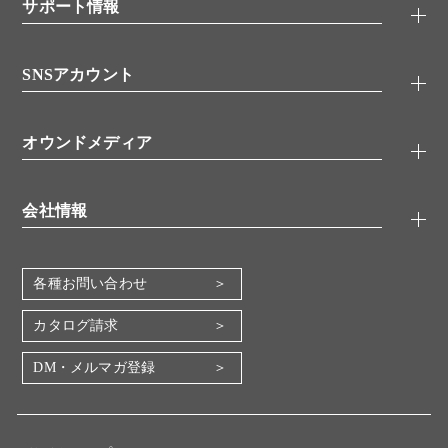
シグナル伝達
サポート情報
代理店
糖類／レクチン
技術情報
細胞培養／細胞工学
SNSアカウント
アプリケーションノート
分子生物
FAQ
抗体アッセイ
Twitter
書類ダウンロード
オウンドメディア
バイオメディカル(環境・食品)
YouTube
受託サービス
Lab.First
創薬研究ツール
会社情報
機器・消耗品
コスモ・バイオ 自社ラボ
企業情報
各種お問い合わせ
会社概要
地図・アクセス（本社）
カタログ請求
IR情報
DM・メルマガ登録
電子公告
関係会社
採用情報