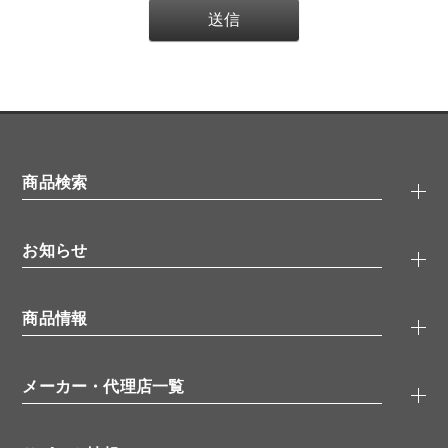
商品検索
抗体検索
お知らせ
タンパク質検索
化合物検索
キャンペーン
ELISA/ELISpot検索
商品情報
無料サンプル
品番検索
モニター募集
特集記事
一般検索
ウェビナー
（オンラインセミナー）
メーカー・代理店一覧
抗体
学会・展示スケジュール
生理活性物質
メーカー