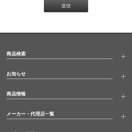
商品検索
抗体検索
お知らせ
タンパク質検索
化合物検索
キャンペーン
ELISA/ELISpot検索
商品情報
無料サンプル
品番検索
モニター募集
特集記事
一般検索
ウェビナー
（オンラインセミナー）
メーカー・代理店一覧
抗体
学会・展示スケジュール
生理活性物質
メーカー