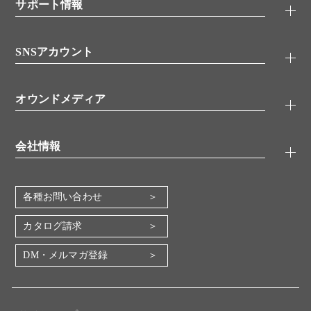
シグナル伝達
サポート情報
代理店
糖類／レクチン
技術情報
細胞培養／細胞工学
SNSアカウント
アプリケーションノート
分子生物
FAQ
抗体アッセイ
Twitter
書類ダウンロード
オウンドメディア
バイオメディカル(環境・食品)
YouTube
受託サービス
Lab.First
創薬研究ツール
会社情報
機器・消耗品
コスモ・バイオ 自社ラボ
企業情報
各種お問い合わせ
会社概要
地図・アクセス（本社）
カタログ請求
IR情報
DM・メルマガ登録
電子公告
関係会社
採用情報