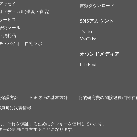
アッセイ
書類ダウンロード
オメディカル(環境・食品)
サービス
SNSアカウント
研究ツール
Twitter
・消耗品
YouTube
モ・バイオ 自社ラボ
オウンドメディア
Lab.First
報保護方針
不正防止の基本方針
公的研究費の間接経費に関す
業員向け災害情報
にし、それを保証するためにクッキーを使用しています。
キーの使用に同意することになります。