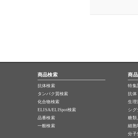
商品検索
商品
抗体検索
特集
タンパク質検索
抗体
化合物検索
生理
ELISA/ELISpot検索
シグ
品番検索
糖類
一般検索
細胞
分子