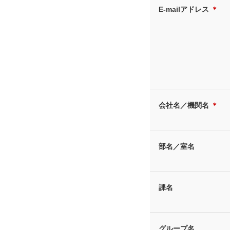
E-mailアドレス
＊
会社名／機関名
＊
部名／室名
課名
グループ名