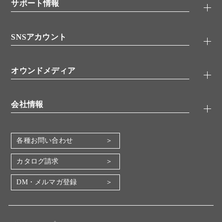
シグナル伝達
サポート情報
代理店
糖類／レクチン
技術情報
細胞培養／細胞工学
SNSアカウント
アプリケーションノート
分子生物
FAQ
抗体アッセイ
Twitter
書類ダウンロード
オウンドメディア
バイオメディカル(環境・食品)
YouTube
受託サービス
Lab.First
創薬研究ツール
会社情報
機器・消耗品
コスモ・バイオ 自社ラボ
企業情報
各種お問い合わせ
会社概要
地図・アクセス（本社）
カタログ請求
IR情報
DM・メルマガ登録
電子公告
関係会社
採用情報