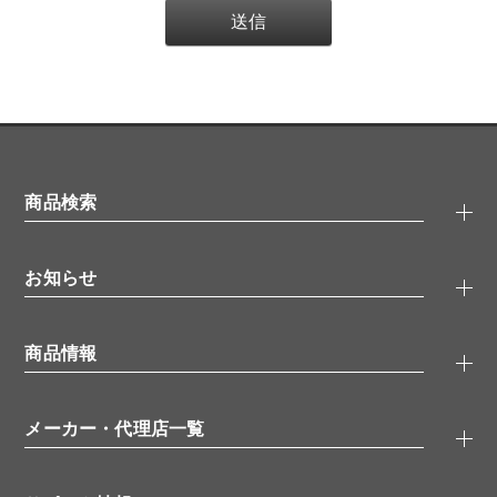
商品検索
抗体検索
お知らせ
タンパク質検索
化合物検索
キャンペーン
ELISA/ELISpot検索
商品情報
無料サンプル
品番検索
モニター募集
特集記事
一般検索
ウェビナー
（オンラインセミナー）
メーカー・代理店一覧
抗体
学会・展示スケジュール
生理活性物質
メーカー