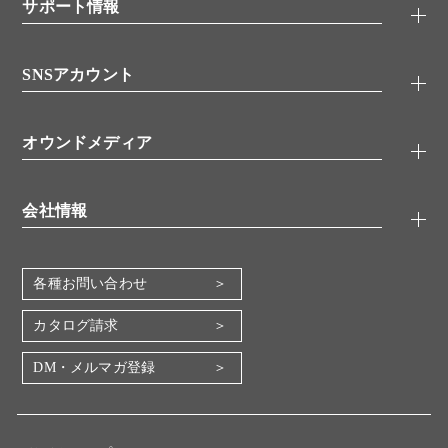
シグナル伝達
サポート情報
代理店
糖類／レクチン
技術情報
細胞培養／細胞工学
SNSアカウント
アプリケーションノート
分子生物
FAQ
抗体アッセイ
Twitter
書類ダウンロード
オウンドメディア
バイオメディカル(環境・食品)
YouTube
受託サービス
Lab.First
創薬研究ツール
会社情報
機器・消耗品
コスモ・バイオ 自社ラボ
企業情報
各種お問い合わせ
会社概要
地図・アクセス（本社）
カタログ請求
IR情報
DM・メルマガ登録
電子公告
関係会社
採用情報