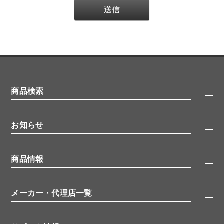
商品検索
抗体検索
お知らせ
タンパク質検索
化合物検索
キャンペーン
ELISA/ELISpot検索
商品情報
無料サンプル
品番検索
モニター募集
特集記事
一般検索
ウェビナー
（オンラインセミナー）
メーカー・代理店一覧
抗体
学会・展示スケジュール
生理活性物質
メーカー