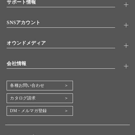
シグナル伝達
サポート情報
代理店
糖類／レクチン
技術情報
細胞培養／細胞工学
SNSアカウント
アプリケーションノート
分子生物
FAQ
抗体アッセイ
Twitter
書類ダウンロード
オウンドメディア
バイオメディカル(環境・食品)
YouTube
受託サービス
Lab.First
創薬研究ツール
会社情報
機器・消耗品
コスモ・バイオ 自社ラボ
企業情報
各種お問い合わせ
会社概要
地図・アクセス（本社）
カタログ請求
IR情報
DM・メルマガ登録
電子公告
関係会社
採用情報