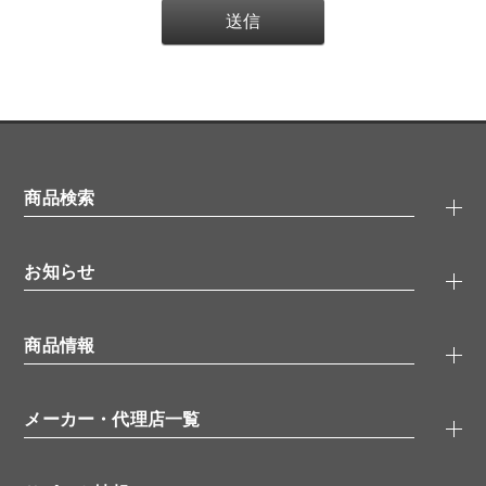
商品検索
抗体検索
お知らせ
タンパク質検索
化合物検索
キャンペーン
ELISA/ELISpot検索
商品情報
無料サンプル
品番検索
モニター募集
特集記事
一般検索
ウェビナー
（オンラインセミナー）
メーカー・代理店一覧
抗体
学会・展示スケジュール
生理活性物質
メーカー