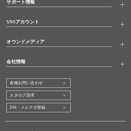
シグナル伝達
サポート情報
代理店
糖類／レクチン
技術情報
細胞培養／細胞工学
SNSアカウント
アプリケーションノート
分子生物
FAQ
抗体アッセイ
Twitter
書類ダウンロード
オウンドメディア
バイオメディカル(環境・食品)
YouTube
受託サービス
Lab.First
創薬研究ツール
会社情報
機器・消耗品
コスモ・バイオ 自社ラボ
企業情報
各種お問い合わせ
会社概要
地図・アクセス（本社）
カタログ請求
IR情報
DM・メルマガ登録
電子公告
関係会社
採用情報