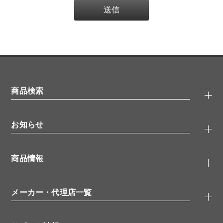
商品検索
抗体検索
お知らせ
タンパク質検索
化合物検索
キャンペーン
ELISA/ELISpot検索
商品情報
無料サンプル
品番検索
モニター募集
特集記事
一般検索
ウェビナー
（オンラインセミナー）
メーカー・代理店一覧
抗体
学会・展示スケジュール
生理活性物質
メーカー