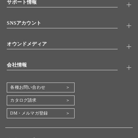
シグナル伝達
サポート情報
代理店
糖類／レクチン
技術情報
細胞培養／細胞工学
SNSアカウント
アプリケーションノート
分子生物
FAQ
抗体アッセイ
Twitter
書類ダウンロード
オウンドメディア
バイオメディカル(環境・食品)
YouTube
受託サービス
Lab.First
創薬研究ツール
会社情報
機器・消耗品
コスモ・バイオ 自社ラボ
企業情報
各種お問い合わせ
会社概要
地図・アクセス（本社）
カタログ請求
IR情報
DM・メルマガ登録
電子公告
関係会社
採用情報