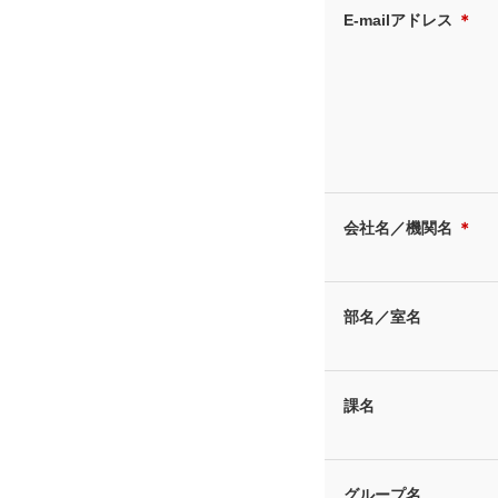
E-mailアドレス
＊
会社名／機関名
＊
部名／室名
課名
グループ名