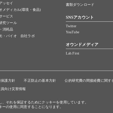
アッセイ
書類ダウンロード
オメディカル(環境・食品)
サービス
SNSアカウント
研究ツール
Twitter
・消耗品
YouTube
モ・バイオ 自社ラボ
オウンドメディア
Lab.First
報保護方針
不正防止の基本方針
公的研究費の間接経費に関す
業員向け災害情報
にし、それを保証するためにクッキーを使用しています。
キーの使用に同意することになります。