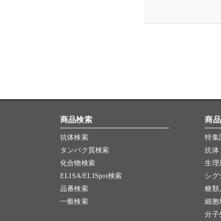
商品検索
商品
抗体検索
特集
タンパク質検索
抗体
化合物検索
生理
ELISA/ELISpot検索
シグ
品番検索
糖類
一般検索
細胞
分子