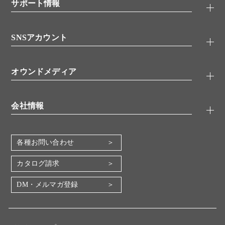
シグナル伝達
サポート情報
代理店
糖類／レクチン
技術情報
細胞培養／細胞工学
SNSアカウント
アプリケーションノート
分子生物
FAQ
抗体アッセイ
Twitter
書類ダウンロード
オウンドメディア
バイオメディカル(環境・食品)
YouTube
受託サービス
Lab.First
創薬研究ツール
会社情報
機器・消耗品
コスモ・バイオ 自社ラボ
企業情報
各種お問い合わせ
会社概要
地図・アクセス（本社）
カタログ請求
IR情報
DM・メルマガ登録
電子公告
関係会社
採用情報