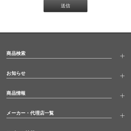
商品検索
抗体検索
お知らせ
タンパク質検索
化合物検索
キャンペーン
ELISA/ELISpot検索
商品情報
無料サンプル
品番検索
モニター募集
特集記事
一般検索
ウェビナー
（オンラインセミナー）
メーカー・代理店一覧
抗体
学会・展示スケジュール
生理活性物質
メーカー