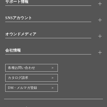
シグナル伝達
サポート情報
代理店
糖類／レクチン
技術情報
細胞培養／細胞工学
SNSアカウント
アプリケーションノート
分子生物
FAQ
抗体アッセイ
Twitter
書類ダウンロード
オウンドメディア
バイオメディカル(環境・食品)
YouTube
受託サービス
Lab.First
創薬研究ツール
会社情報
機器・消耗品
コスモ・バイオ 自社ラボ
企業情報
各種お問い合わせ
会社概要
地図・アクセス（本社）
カタログ請求
IR情報
DM・メルマガ登録
電子公告
関係会社
採用情報