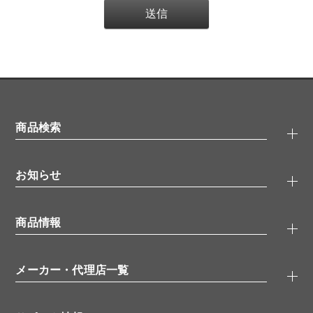
商品検索
抗体検索
お知らせ
タンパク質検索
化合物検索
キャンペーン
ELISA/ELISpot検索
商品情報
無料サンプル
品番検索
モニター募集
特集記事
一般検索
ウェビナー
（オンラインセミナー）
メーカー・代理店一覧
抗体
学会・展示スケジュール
生理活性物質
メーカー