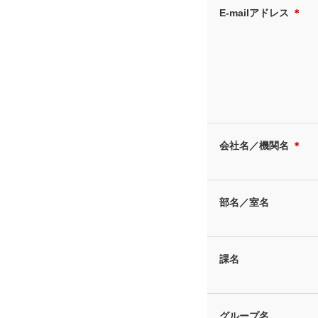
E-mailアドレス
＊
会社名／機関名
＊
部名／室名
課名
グループ名