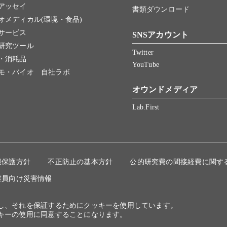
アッセイ
書類ダウンロード
オメディカル(環境・食品)
サービス
SNSアカウント
研究ツール
Twitter
・消耗品
YouTube
モ・バイオ 自社ラボ
オウンドメディア
Lab.First
報保護方針
不正防止の基本方針
公的研究費の間接経費に関す
業員向け災害情報
にし、それを保証するためにクッキーを使用しています。
キーの使用に同意することになります。