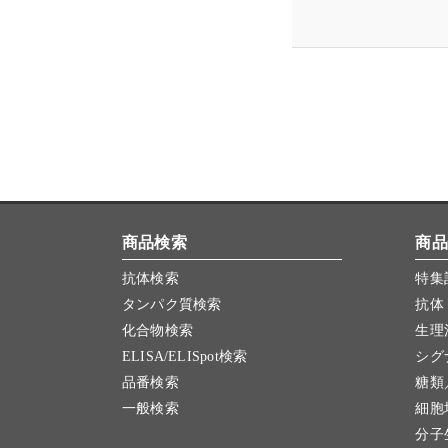
商品検索
商品
抗体検索
特集
タンパク質検索
抗体
化合物検索
生理
ELISA/ELISpot検索
シグ
品番検索
糖類
一般検索
細胞
分子