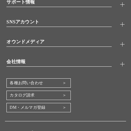
シグナル伝達
サポート情報
代理店
糖類／レクチン
技術情報
細胞培養／細胞工学
SNSアカウント
アプリケーションノート
分子生物
FAQ
抗体アッセイ
Twitter
書類ダウンロード
オウンドメディア
バイオメディカル(環境・食品)
YouTube
受託サービス
Lab.First
創薬研究ツール
会社情報
機器・消耗品
コスモ・バイオ 自社ラボ
企業情報
各種お問い合わせ
会社概要
地図・アクセス（本社）
カタログ請求
IR情報
DM・メルマガ登録
電子公告
関係会社
採用情報