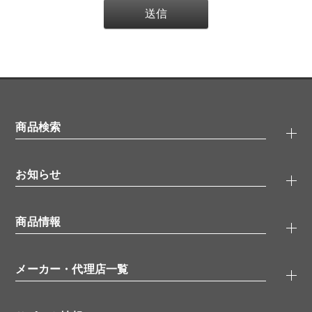
商品検索
抗体検索
お知らせ
タンパク質検索
化合物検索
キャンペーン
ELISA/ELISpot検索
商品情報
無料サンプル
品番検索
モニター募集
特集記事
一般検索
ウェビナー
（オンラインセミナー）
メーカー・代理店一覧
抗体
学会・展示スケジュール
生理活性物質
メーカー