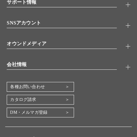
シグナル伝達
サポート情報
代理店
糖類／レクチン
技術情報
細胞培養／細胞工学
SNSアカウント
アプリケーションノート
分子生物
FAQ
抗体アッセイ
Twitter
書類ダウンロード
オウンドメディア
バイオメディカル(環境・食品)
YouTube
受託サービス
Lab.First
創薬研究ツール
会社情報
機器・消耗品
コスモ・バイオ 自社ラボ
企業情報
各種お問い合わせ
会社概要
地図・アクセス（本社）
カタログ請求
IR情報
DM・メルマガ登録
電子公告
関係会社
採用情報