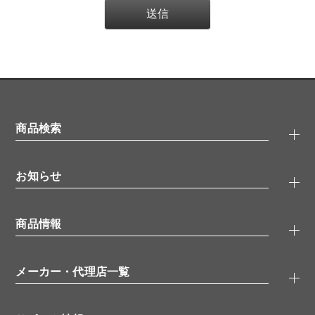
商品検索
抗体検索
お知らせ
タンパク質検索
化合物検索
キャンペーン
ELISA/ELISpot検索
商品情報
無料サンプル
品番検索
モニター募集
特集記事
一般検索
ウェビナー
（オンラインセミナー）
メーカー・代理店一覧
抗体
学会・展示スケジュール
生理活性物質
メーカー