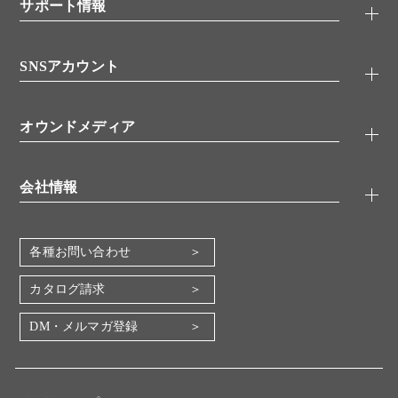
シグナル伝達
サポート情報
代理店
糖類／レクチン
技術情報
細胞培養／細胞工学
SNSアカウント
アプリケーションノート
分子生物
FAQ
抗体アッセイ
Twitter
書類ダウンロード
オウンドメディア
バイオメディカル(環境・食品)
YouTube
受託サービス
Lab.First
創薬研究ツール
会社情報
機器・消耗品
コスモ・バイオ 自社ラボ
企業情報
各種お問い合わせ
会社概要
地図・アクセス（本社）
カタログ請求
IR情報
DM・メルマガ登録
電子公告
関係会社
採用情報