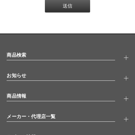
商品検索
抗体検索
お知らせ
タンパク質検索
化合物検索
キャンペーン
ELISA/ELISpot検索
商品情報
無料サンプル
品番検索
モニター募集
特集記事
一般検索
ウェビナー
（オンラインセミナー）
メーカー・代理店一覧
抗体
学会・展示スケジュール
生理活性物質
メーカー