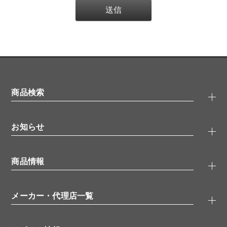
商品検索
抗体検索
お知らせ
タンパク質検索
化合物検索
キャンペーン
ELISA/ELISpot検索
商品情報
無料サンプル
品番検索
モニター募集
特集記事
一般検索
ウェビナー
（オンラインセミナー）
メーカー・代理店一覧
抗体
学会・展示スケジュール
生理活性物質
メーカー