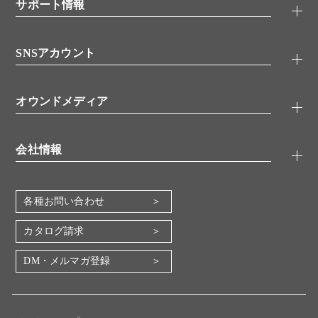
シグナル伝達
サポート情報
代理店
糖類／レクチン
技術情報
細胞培養／細胞工学
SNSアカウント
アプリケーションノート
分子生物
FAQ
抗体アッセイ
Twitter
書類ダウンロード
オウンドメディア
バイオメディカル(環境・食品)
YouTube
受託サービス
Lab.First
創薬研究ツール
会社情報
機器・消耗品
コスモ・バイオ 自社ラボ
企業情報
各種お問い合わせ
会社概要
地図・アクセス（本社）
カタログ請求
IR情報
DM・メルマガ登録
電子公告
関係会社
採用情報