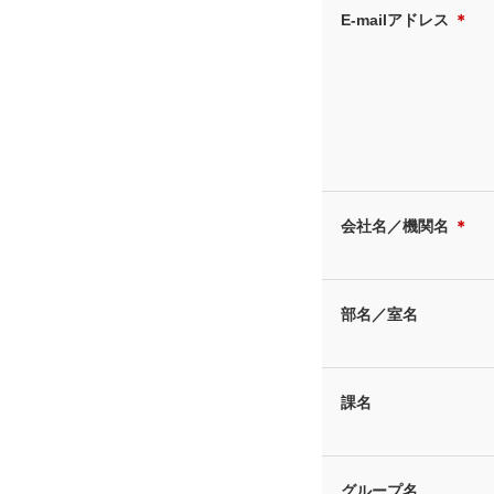
E-mailアドレス
＊
会社名／機関名
＊
部名／室名
課名
グループ名