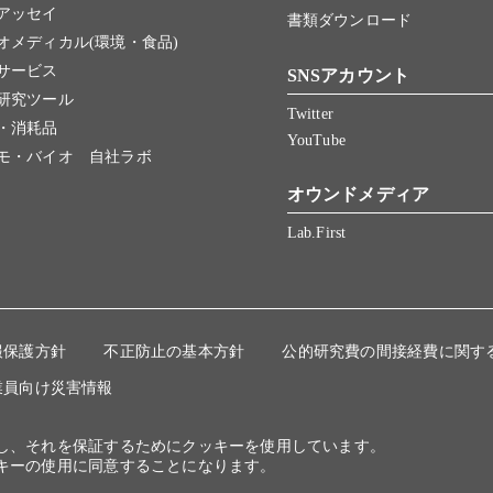
アッセイ
書類ダウンロード
オメディカル(環境・食品)
サービス
SNSアカウント
研究ツール
Twitter
・消耗品
YouTube
モ・バイオ 自社ラボ
オウンドメディア
Lab.First
報保護方針
不正防止の基本方針
公的研究費の間接経費に関す
業員向け災害情報
にし、それを保証するためにクッキーを使用しています。
キーの使用に同意することになります。