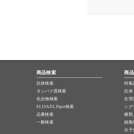
商品検索
商品
抗体検索
特集
タンパク質検索
抗体
化合物検索
生理
ELISA/ELISpot検索
シグ
品番検索
糖類
一般検索
細胞
分子