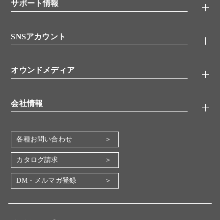
シグナル伝達
サポート情報
代理店
糖類／レクチン
技術情報
細胞培養／細胞工学
SNSアカウント
アプリケーションノート
分子生物
FAQ
抗体アッセイ
Twitter
書類ダウンロード
オウンドメディア
バイオメディカル(環境・食品)
YouTube
受託サービス
Lab.First
創薬研究ツール
会社情報
機器・消耗品
コスモ・バイオ 自社ラボ
企業情報
各種お問い合わせ
会社概要
地図・アクセス（本社）
カタログ請求
IR情報
DM・メルマガ登録
電子公告
関係会社
採用情報