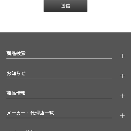
商品検索
抗体検索
お知らせ
タンパク質検索
化合物検索
キャンペーン
ELISA/ELISpot検索
商品情報
無料サンプル
品番検索
モニター募集
特集記事
一般検索
ウェビナー
（オンラインセミナー）
メーカー・代理店一覧
抗体
学会・展示スケジュール
生理活性物質
メーカー