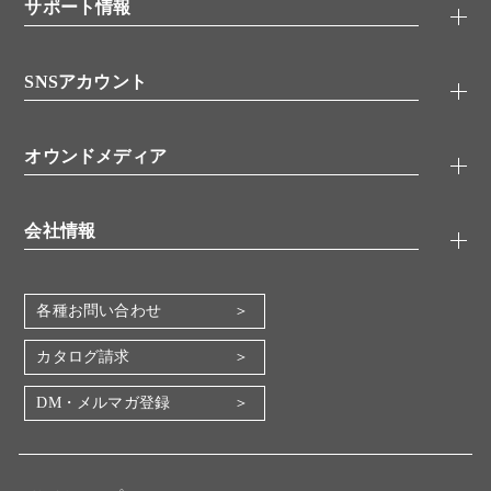
シグナル伝達
サポート情報
代理店
糖類／レクチン
技術情報
細胞培養／細胞工学
SNSアカウント
アプリケーションノート
分子生物
FAQ
抗体アッセイ
Twitter
書類ダウンロード
オウンドメディア
バイオメディカル(環境・食品)
YouTube
受託サービス
Lab.First
創薬研究ツール
会社情報
機器・消耗品
コスモ・バイオ 自社ラボ
企業情報
各種お問い合わせ
会社概要
地図・アクセス（本社）
カタログ請求
IR情報
DM・メルマガ登録
電子公告
関係会社
採用情報