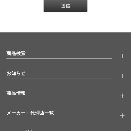
商品検索
抗体検索
お知らせ
タンパク質検索
化合物検索
キャンペーン
ELISA/ELISpot検索
商品情報
無料サンプル
品番検索
モニター募集
特集記事
一般検索
ウェビナー
（オンラインセミナー）
メーカー・代理店一覧
抗体
学会・展示スケジュール
生理活性物質
メーカー