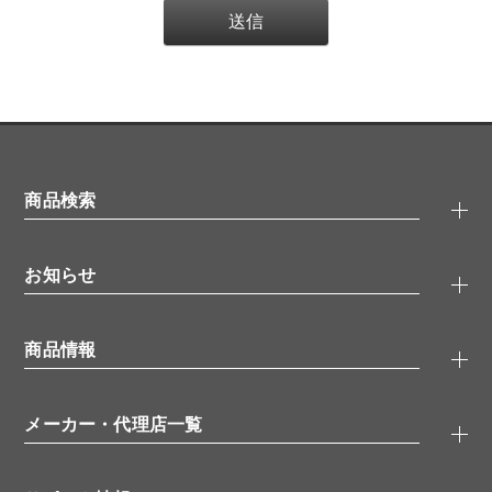
商品検索
抗体検索
お知らせ
タンパク質検索
化合物検索
キャンペーン
ELISA/ELISpot検索
商品情報
無料サンプル
品番検索
モニター募集
特集記事
一般検索
ウェビナー
（オンラインセミナー）
メーカー・代理店一覧
抗体
学会・展示スケジュール
生理活性物質
メーカー