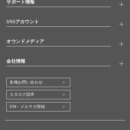
シグナル伝達
サポート情報
代理店
糖類／レクチン
技術情報
細胞培養／細胞工学
SNSアカウント
アプリケーションノート
分子生物
FAQ
抗体アッセイ
Twitter
書類ダウンロード
オウンドメディア
バイオメディカル(環境・食品)
YouTube
受託サービス
Lab.First
創薬研究ツール
会社情報
機器・消耗品
コスモ・バイオ 自社ラボ
企業情報
各種お問い合わせ
会社概要
地図・アクセス（本社）
カタログ請求
IR情報
DM・メルマガ登録
電子公告
関係会社
採用情報