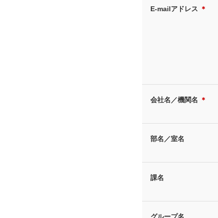
E-mailアドレス
＊
会社名／機関名
＊
部名／室名
課名
グループ名