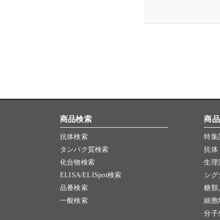
商品検索
商品
抗体検索
特集
タンパク質検索
抗体
化合物検索
生理
ELISA/ELISpot検索
シグ
品番検索
糖類
一般検索
細胞
分子