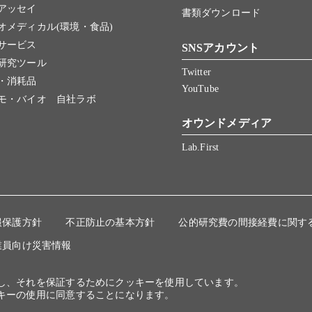
アッセイ
書類ダウンロード
オメディカル(環境・食品)
サービス
SNSアカウント
研究ツール
Twitter
・消耗品
YouTube
モ・バイオ 自社ラボ
オウンドメディア
Lab.First
報保護方針
不正防止の基本方針
公的研究費の間接経費に関す
業員向け災害情報
にし、それを保証するためにクッキーを使用しています。
キーの使用に同意することになります。