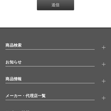
商品検索
抗体検索
お知らせ
タンパク質検索
化合物検索
キャンペーン
ELISA/ELISpot検索
商品情報
無料サンプル
品番検索
モニター募集
特集記事
一般検索
ウェビナー
（オンラインセミナー）
メーカー・代理店一覧
抗体
学会・展示スケジュール
生理活性物質
メーカー