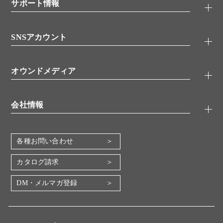
シグナル伝達
サポート情報
代理店
糖類／レクチン
技術情報
細胞培養／細胞工学
SNSアカウント
アプリケーションノート
分子生物
FAQ
抗体アッセイ
Twitter
書類ダウンロード
オウンドメディア
バイオメディカル(環境・食品)
YouTube
受託サービス
Lab.First
創薬研究ツール
会社情報
機器・消耗品
コスモ・バイオ 自社ラボ
企業情報
各種お問い合わせ
会社概要
地図・アクセス（本社）
カタログ請求
IR情報
DM・メルマガ登録
電子公告
関係会社
採用情報