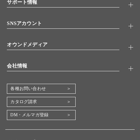
シグナル伝達
サポート情報
代理店
糖類／レクチン
技術情報
細胞培養／細胞工学
SNSアカウント
アプリケーションノート
分子生物
FAQ
抗体アッセイ
Twitter
書類ダウンロード
オウンドメディア
バイオメディカル(環境・食品)
YouTube
受託サービス
Lab.First
創薬研究ツール
会社情報
機器・消耗品
コスモ・バイオ 自社ラボ
企業情報
各種お問い合わせ
会社概要
地図・アクセス（本社）
カタログ請求
IR情報
DM・メルマガ登録
電子公告
関係会社
採用情報