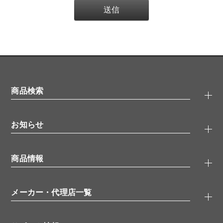
商品検索
抗体検索
お知らせ
タンパク質検索
化合物検索
キャンペーン
ELISA/ELISpot検索
商品情報
無料サンプル
品番検索
モニター募集
特集記事
一般検索
ウェビナー
（オンラインセミナー）
メーカー・代理店一覧
抗体
学会・展示スケジュール
生理活性物質
メーカー