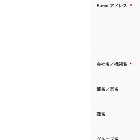
E-mailアドレス
＊
会社名／機関名
＊
部名／室名
課名
グループ名