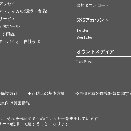
アッセイ
書類ダウンロード
オメディカル(環境・食品)
サービス
SNSアカウント
研究ツール
Twitter
・消耗品
YouTube
モ・バイオ 自社ラボ
オウンドメディア
Lab.First
報保護方針
不正防止の基本方針
公的研究費の間接経費に関す
業員向け災害情報
にし、それを保証するためにクッキーを使用しています。
キーの使用に同意することになります。