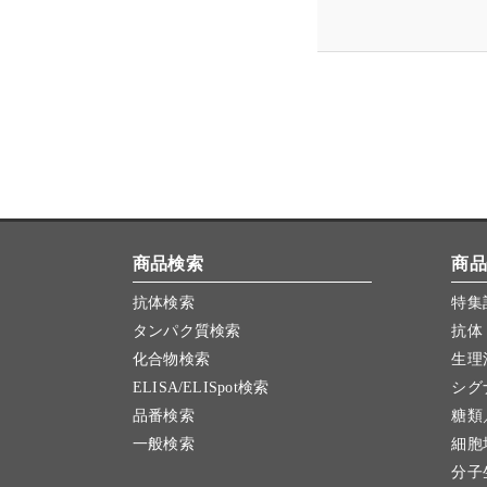
商品検索
商品
抗体検索
特集
タンパク質検索
抗体
化合物検索
生理
ELISA/ELISpot検索
シグ
品番検索
糖類
一般検索
細胞
分子