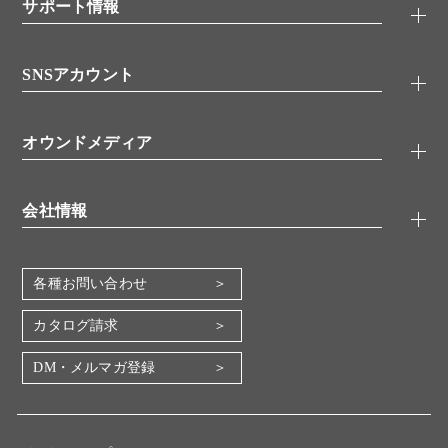
シグナル伝達
サポート情報
代理店
糖類／レクチン
技術情報
細胞培養／細胞工学
SNSアカウント
アプリケーションノート
分子生物
FAQ
抗体アッセイ
Twitter
書類ダウンロード
オウンドメディア
バイオメディカル(環境・食品)
YouTube
受託サービス
Lab.First
創薬研究ツール
会社情報
機器・消耗品
コスモ・バイオ 自社ラボ
企業情報
各種お問い合わせ
会社概要
地図・アクセス（本社）
カタログ請求
IR情報
DM・メルマガ登録
電子公告
関係会社
採用情報