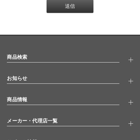
商品検索
抗体検索
お知らせ
タンパク質検索
化合物検索
キャンペーン
ELISA/ELISpot検索
商品情報
無料サンプル
品番検索
モニター募集
特集記事
一般検索
ウェビナー
（オンラインセミナー）
メーカー・代理店一覧
抗体
学会・展示スケジュール
生理活性物質
メーカー