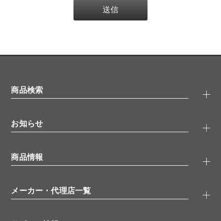
商品検索
抗体検索
お知らせ
タンパク質検索
化合物検索
キャンペーン
ELISA/ELISpot検索
商品情報
無料サンプル
品番検索
モニター募集
特集記事
一般検索
ウェビナー
（オンラインセミナー）
メーカー・代理店一覧
抗体
学会・展示スケジュール
生理活性物質
メーカー