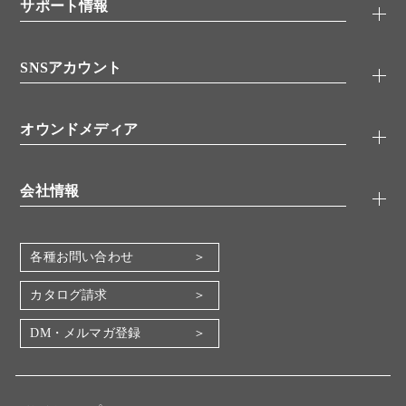
シグナル伝達
サポート情報
代理店
糖類／レクチン
技術情報
細胞培養／細胞工学
SNSアカウント
アプリケーションノート
分子生物
FAQ
抗体アッセイ
Twitter
書類ダウンロード
オウンドメディア
バイオメディカル(環境・食品)
YouTube
受託サービス
Lab.First
創薬研究ツール
会社情報
機器・消耗品
コスモ・バイオ 自社ラボ
企業情報
各種お問い合わせ
会社概要
地図・アクセス（本社）
カタログ請求
IR情報
DM・メルマガ登録
電子公告
関係会社
採用情報