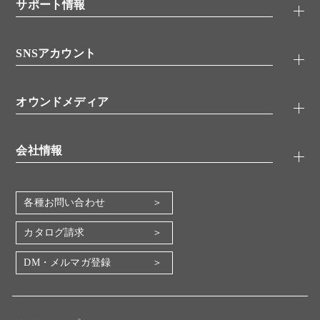
シグナル伝達
サポート情報
代理店
糖類／レクチン
技術情報
細胞培養／細胞工学
SNSアカウント
アプリケーションノート
分子生物
FAQ
抗体アッセイ
Twitter
書類ダウンロード
オウンドメディア
バイオメディカル(環境・食品)
YouTube
受託サービス
Lab.First
創薬研究ツール
会社情報
機器・消耗品
コスモ・バイオ 自社ラボ
企業情報
各種お問い合わせ
会社概要
地図・アクセス（本社）
カタログ請求
IR情報
DM・メルマガ登録
電子公告
関係会社
採用情報