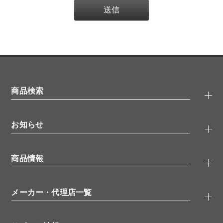
商品検索
抗体検索
お知らせ
タンパク質検索
化合物検索
キャンペーン
ELISA/ELISpot検索
商品情報
無料サンプル
品番検索
モニター募集
特集記事
一般検索
ウェビナー
（オンラインセミナー）
メーカー・代理店一覧
抗体
学会・展示スケジュール
生理活性物質
メーカー