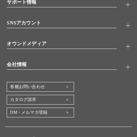
シグナル伝達
サポート情報
代理店
糖類／レクチン
技術情報
細胞培養／細胞工学
SNSアカウント
アプリケーションノート
分子生物
FAQ
抗体アッセイ
Twitter
書類ダウンロード
オウンドメディア
バイオメディカル(環境・食品)
YouTube
受託サービス
Lab.First
創薬研究ツール
会社情報
機器・消耗品
コスモ・バイオ 自社ラボ
企業情報
各種お問い合わせ
会社概要
地図・アクセス（本社）
カタログ請求
IR情報
DM・メルマガ登録
電子公告
関係会社
採用情報