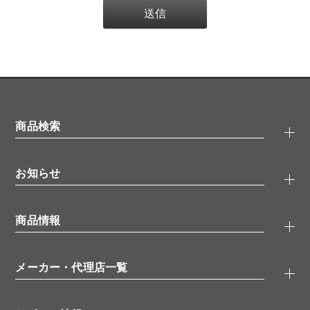
商品検索
抗体検索
お知らせ
タンパク質検索
化合物検索
キャンペーン
ELISA/ELISpot検索
商品情報
無料サンプル
品番検索
モニター募集
特集記事
一般検索
ウェビナー
（オンラインセミナー）
メーカー・代理店一覧
抗体
学会・展示スケジュール
生理活性物質
メーカー