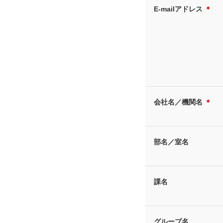
E-mailアドレス
＊
会社名／機関名
＊
部名／室名
課名
グループ名