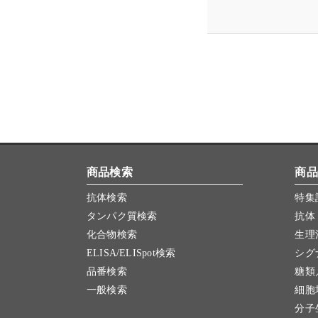
商品検索
商品
抗体検索
特集
タンパク質検索
抗体
化合物検索
生理
ELISA/ELISpot検索
シグ
品番検索
糖類
一般検索
細胞
分子