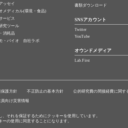
アッセイ
書類ダウンロード
オメディカル(環境・食品)
サービス
SNSアカウント
研究ツール
Twitter
・消耗品
YouTube
モ・バイオ 自社ラボ
オウンドメディア
Lab.First
報保護方針
不正防止の基本方針
公的研究費の間接経費に関す
業員向け災害情報
にし、それを保証するためにクッキーを使用しています。
キーの使用に同意することになります。