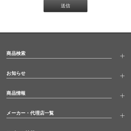
商品検索
抗体検索
お知らせ
タンパク質検索
化合物検索
キャンペーン
ELISA/ELISpot検索
商品情報
無料サンプル
品番検索
モニター募集
特集記事
一般検索
ウェビナー
（オンラインセミナー）
メーカー・代理店一覧
抗体
学会・展示スケジュール
生理活性物質
メーカー