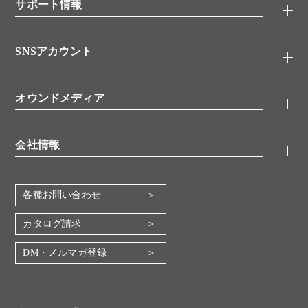
シグナル伝達
サポート情報
代理店
糖類／レクチン
技術情報
細胞培養／細胞工学
SNSアカウント
アプリケーションノート
分子生物
FAQ
抗体アッセイ
Twitter
書類ダウンロード
オウンドメディア
バイオメディカル(環境・食品)
YouTube
受託サービス
Lab.First
創薬研究ツール
会社情報
機器・消耗品
コスモ・バイオ 自社ラボ
企業情報
各種お問い合わせ
会社概要
地図・アクセス（本社）
カタログ請求
IR情報
DM・メルマガ登録
電子公告
関係会社
採用情報