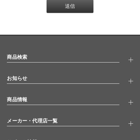
商品検索
抗体検索
お知らせ
タンパク質検索
化合物検索
キャンペーン
ELISA/ELISpot検索
商品情報
無料サンプル
品番検索
モニター募集
特集記事
一般検索
ウェビナー
（オンラインセミナー）
メーカー・代理店一覧
抗体
学会・展示スケジュール
生理活性物質
メーカー