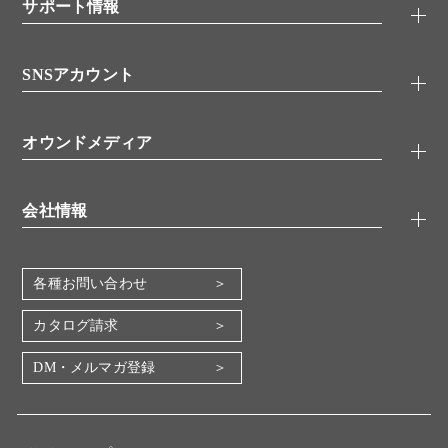
シグナル伝達
サポート情報
代理店
糖類／レクチン
技術情報
細胞培養／細胞工学
SNSアカウント
アプリケーションノート
分子生物
FAQ
抗体アッセイ
Twitter
書類ダウンロード
オウンドメディア
バイオメディカル(環境・食品)
YouTube
受託サービス
Lab.First
創薬研究ツール
会社情報
機器・消耗品
コスモ・バイオ 自社ラボ
企業情報
各種お問い合わせ
会社概要
地図・アクセス（本社）
カタログ請求
IR情報
DM・メルマガ登録
電子公告
関係会社
採用情報