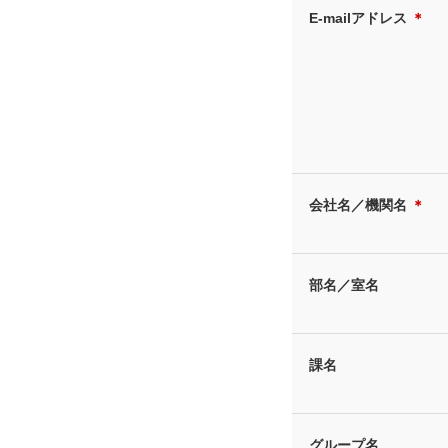
E-mailアドレス
＊
会社名／機関名
＊
部名／室名
課名
グループ名