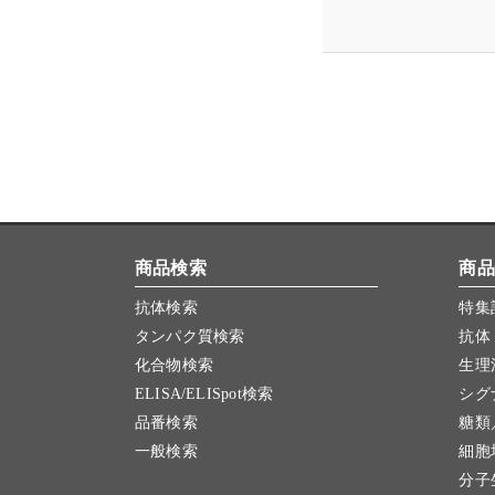
商品検索
商品
抗体検索
特集
タンパク質検索
抗体
化合物検索
生理
ELISA/ELISpot検索
シグ
品番検索
糖類
一般検索
細胞
分子