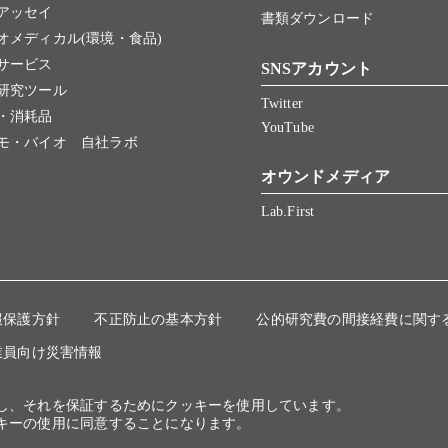
アッセイ
書類ダウンロード
オメディカル(環境・食品)
サービス
SNSアカウント
研究ツール
Twitter
・消耗品
YouTube
モ・バイオ 自社ラボ
オウンドメディア
Lab.First
報保護方針
不正防止の基本方針
公的研究費の間接経費に関す
業員向け災害情報
にし、それを保証するためにクッキーを使用しています。
キーの使用に同意することになります。