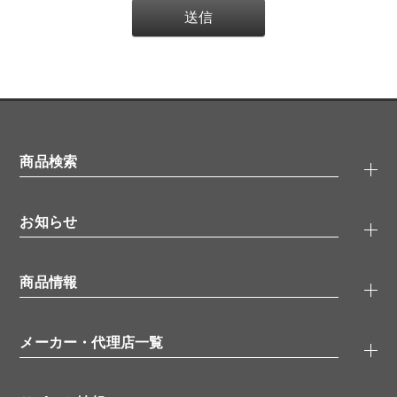
商品検索
抗体検索
お知らせ
タンパク質検索
化合物検索
キャンペーン
ELISA/ELISpot検索
商品情報
無料サンプル
品番検索
モニター募集
特集記事
一般検索
ウェビナー
（オンラインセミナー）
メーカー・代理店一覧
抗体
学会・展示スケジュール
生理活性物質
メーカー