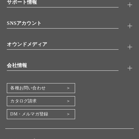
シグナル伝達
サポート情報
代理店
糖類／レクチン
技術情報
細胞培養／細胞工学
SNSアカウント
アプリケーションノート
分子生物
FAQ
抗体アッセイ
Twitter
書類ダウンロード
オウンドメディア
バイオメディカル(環境・食品)
YouTube
受託サービス
Lab.First
創薬研究ツール
会社情報
機器・消耗品
コスモ・バイオ 自社ラボ
企業情報
各種お問い合わせ
会社概要
地図・アクセス（本社）
カタログ請求
IR情報
DM・メルマガ登録
電子公告
関係会社
採用情報