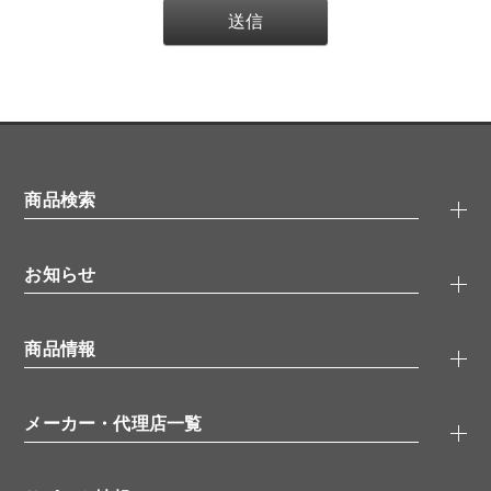
商品検索
抗体検索
お知らせ
タンパク質検索
化合物検索
キャンペーン
ELISA/ELISpot検索
商品情報
無料サンプル
品番検索
モニター募集
特集記事
一般検索
ウェビナー
（オンラインセミナー）
メーカー・代理店一覧
抗体
学会・展示スケジュール
生理活性物質
メーカー