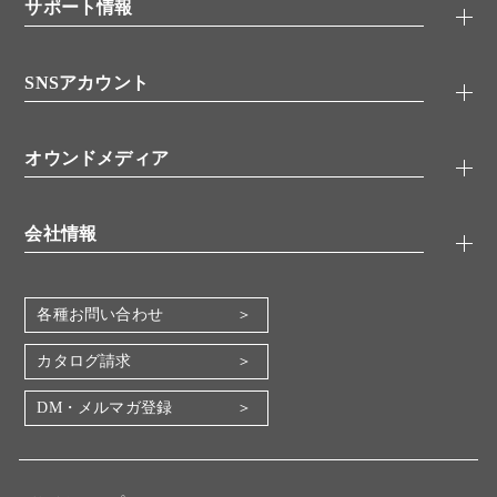
シグナル伝達
サポート情報
代理店
糖類／レクチン
技術情報
細胞培養／細胞工学
SNSアカウント
アプリケーションノート
分子生物
FAQ
抗体アッセイ
Twitter
書類ダウンロード
オウンドメディア
バイオメディカル(環境・食品)
YouTube
受託サービス
Lab.First
創薬研究ツール
会社情報
機器・消耗品
コスモ・バイオ 自社ラボ
企業情報
各種お問い合わせ
会社概要
地図・アクセス（本社）
カタログ請求
IR情報
DM・メルマガ登録
電子公告
関係会社
採用情報