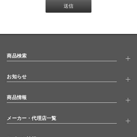
商品検索
抗体検索
お知らせ
タンパク質検索
化合物検索
キャンペーン
ELISA/ELISpot検索
商品情報
無料サンプル
品番検索
モニター募集
特集記事
一般検索
ウェビナー
（オンラインセミナー）
メーカー・代理店一覧
抗体
学会・展示スケジュール
生理活性物質
メーカー