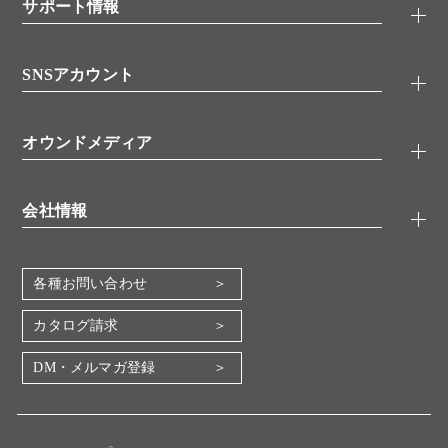
シグナル伝達
サポート情報
代理店
糖類／レクチン
技術情報
細胞培養／細胞工学
SNSアカウント
アプリケーションノート
分子生物
FAQ
抗体アッセイ
Twitter
書類ダウンロード
オウンドメディア
バイオメディカル(環境・食品)
YouTube
受託サービス
Lab.First
創薬研究ツール
会社情報
機器・消耗品
コスモ・バイオ 自社ラボ
企業情報
各種お問い合わせ
会社概要
地図・アクセス（本社）
カタログ請求
IR情報
DM・メルマガ登録
電子公告
関係会社
採用情報