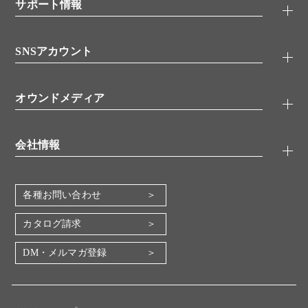
シグナル伝達
サポート情報
代理店
糖類／レクチン
技術情報
細胞培養／細胞工学
SNSアカウント
アプリケーションノート
分子生物
FAQ
抗体アッセイ
Twitter
書類ダウンロード
オウンドメディア
バイオメディカル(環境・食品)
YouTube
受託サービス
Lab.First
創薬研究ツール
会社情報
機器・消耗品
コスモ・バイオ 自社ラボ
企業情報
各種お問い合わせ
会社概要
地図・アクセス（本社）
カタログ請求
IR情報
DM・メルマガ登録
電子公告
関係会社
採用情報