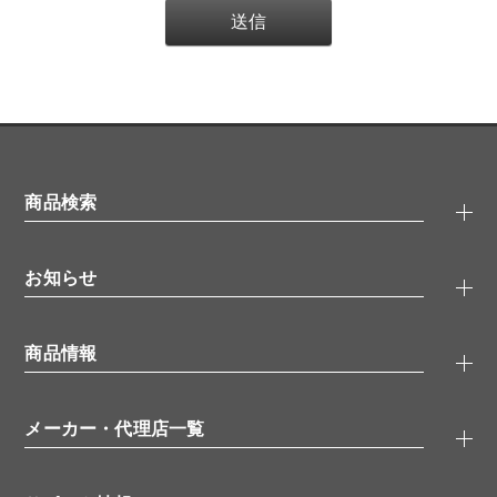
商品検索
抗体検索
お知らせ
タンパク質検索
化合物検索
キャンペーン
ELISA/ELISpot検索
商品情報
無料サンプル
品番検索
モニター募集
特集記事
一般検索
ウェビナー
（オンラインセミナー）
メーカー・代理店一覧
抗体
学会・展示スケジュール
生理活性物質
メーカー