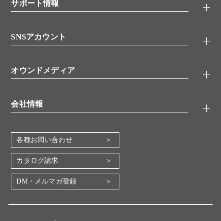
シグナル伝達
サポート情報
代理店
糖類／レクチン
技術情報
細胞培養／細胞工学
SNSアカウント
アプリケーションノート
分子生物
FAQ
抗体アッセイ
Twitter
書類ダウンロード
オウンドメディア
バイオメディカル(環境・食品)
YouTube
受託サービス
Lab.First
創薬研究ツール
会社情報
機器・消耗品
コスモ・バイオ 自社ラボ
企業情報
各種お問い合わせ
会社概要
地図・アクセス（本社）
カタログ請求
IR情報
DM・メルマガ登録
電子公告
関係会社
採用情報