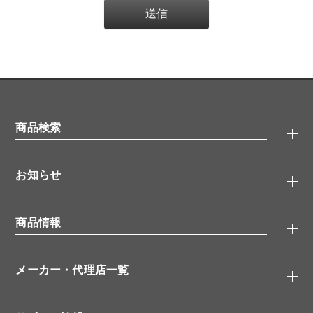
商品検索
抗体検索
お知らせ
タンパク質検索
化合物検索
キャンペーン
ELISA/ELISpot検索
商品情報
無料サンプル
品番検索
モニター募集
特集記事
一般検索
ウェビナー
（オンラインセミナー）
メーカー・代理店一覧
抗体
学会・展示スケジュール
生理活性物質
メーカー