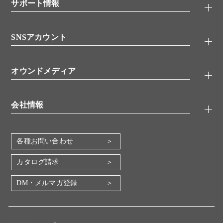
シグナル伝達
サポート情報
代理店
糖類／レクチン
技術情報
細胞培養／細胞工学
SNSアカウント
アプリケーションノート
分子生物
FAQ
抗体アッセイ
Twitter
書類ダウンロード
オウンドメディア
バイオメディカル(環境・食品)
YouTube
受託サービス
Lab.First
創薬研究ツール
会社情報
機器・消耗品
コスモ・バイオ 自社ラボ
企業情報
各種お問い合わせ
会社概要
地図・アクセス（本社）
カタログ請求
IR情報
DM・メルマガ登録
電子公告
関係会社
採用情報