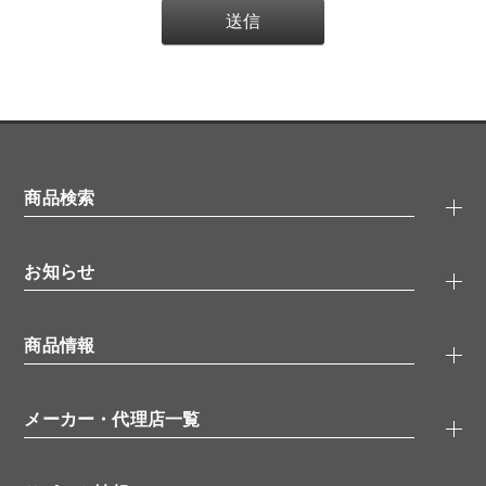
商品検索
抗体検索
お知らせ
タンパク質検索
化合物検索
キャンペーン
ELISA/ELISpot検索
商品情報
無料サンプル
品番検索
モニター募集
特集記事
一般検索
ウェビナー
（オンラインセミナー）
メーカー・代理店一覧
抗体
学会・展示スケジュール
生理活性物質
メーカー