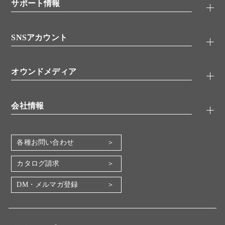
シグナル伝達
サポート情報
代理店
糖類／レクチン
技術情報
細胞培養／細胞工学
SNSアカウント
アプリケーションノート
分子生物
FAQ
抗体アッセイ
Twitter
書類ダウンロード
オウンドメディア
バイオメディカル(環境・食品)
YouTube
受託サービス
Lab.First
創薬研究ツール
会社情報
機器・消耗品
コスモ・バイオ 自社ラボ
企業情報
各種お問い合わせ
会社概要
地図・アクセス（本社）
カタログ請求
IR情報
DM・メルマガ登録
電子公告
関係会社
採用情報