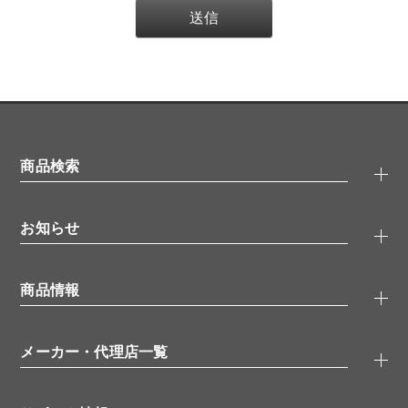
商品検索
抗体検索
お知らせ
タンパク質検索
化合物検索
キャンペーン
ELISA/ELISpot検索
商品情報
無料サンプル
品番検索
モニター募集
特集記事
一般検索
ウェビナー
（オンラインセミナー）
メーカー・代理店一覧
抗体
学会・展示スケジュール
生理活性物質
メーカー