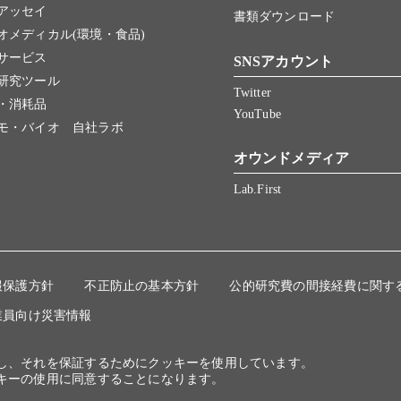
アッセイ
書類ダウンロード
オメディカル(環境・食品)
サービス
SNSアカウント
研究ツール
Twitter
・消耗品
YouTube
モ・バイオ 自社ラボ
オウンドメディア
Lab.First
報保護方針
不正防止の基本方針
公的研究費の間接経費に関す
業員向け災害情報
にし、それを保証するためにクッキーを使用しています。
キーの使用に同意することになります。