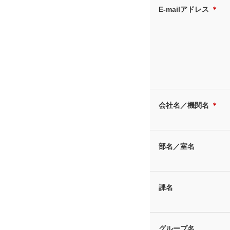
E-mailアドレス
＊
会社名／機関名
＊
部名／室名
課名
グループ名