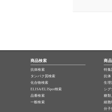
商品検索
商品
抗体検索
特集
タンパク質検索
抗体
化合物検索
生理
ELISA/ELISpot検索
シグ
品番検索
糖類
一般検索
細胞
分子